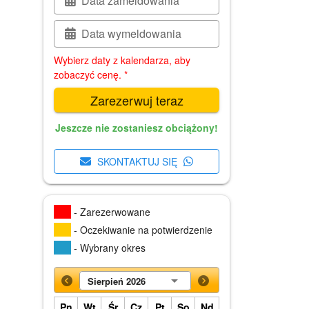
Data zameldowania
Data wymeldowania
Wybierz daty z kalendarza, aby
zobaczyć cenę. *
Zarezerwuj teraz
Jeszcze nie zostaniesz obciążony!
SKONTAKTUJ SIĘ
- Zarezerwowane
- Oczekiwanie na potwierdzenie
- Wybrany okres
Sierpień 2026
Pn
Wt
Śr
Cz
Pt
So
Nd