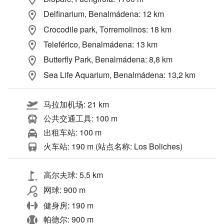
Delfinarium, Benalmádena: 12 km
Crocodile park, Torremolinos: 18 km
Teleférico, Benalmádena: 13 km
Butterfly Park, Benalmádena: 8,8 km
Sea Life Aquarium, Benalmádena: 13,2 km
马拉加机场: 21 km
公共交通工具: 100 m
出租车站: 100 m
火车站: 190 m (站点名称: Los Boliches)
高尔夫球: 5,5 km
网球: 900 m
健身房: 190 m
帕德尔: 900 m