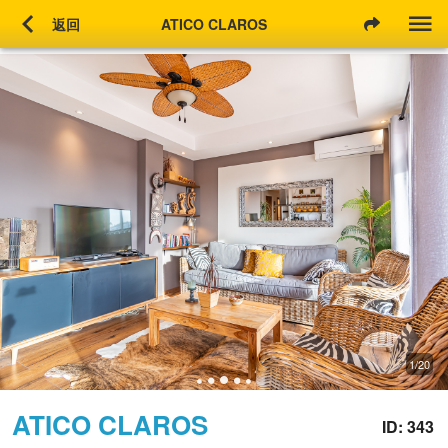
chevron_left
返回
ATICO CLAROS
1/20
ATICO CLAROS
ID: 343