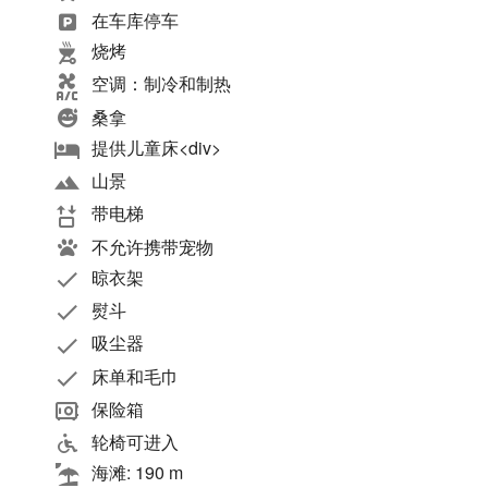
在车库停车
烧烤
空调：制冷和制热
桑拿
提供儿童床<div>
山景
带电梯
不允许携带宠物
晾衣架
熨斗
吸尘器
床单和毛巾
保险箱
轮椅可进入
海滩: 190 m