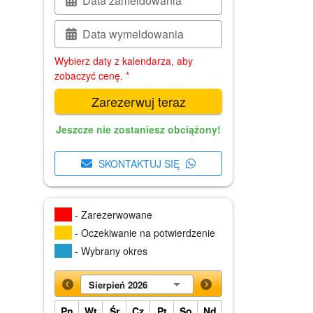
Data zameldowania
Data wymeldowania
Wybierz daty z kalendarza, aby
zobaczyć cenę. *
Zarezerwuj teraz
Jeszcze nie zostaniesz obciążony!
SKONTAKTUJ SIĘ
- Zarezerwowane
- Oczekiwanie na potwierdzenie
- Wybrany okres
Sierpień 2026
Pn
Wt
Śr
Cz
Pt
So
Nd