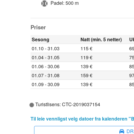
Padel: 500 m
Priser
Sesong
Natt (min. 5 netter)
U
01.10 - 31.03
115 €
69
01.04 - 31.05
119 €
75
01.06 - 30.06
139 €
85
01.07 - 31.08
159 €
97
01.09 - 30.09
139 €
85
Turistlisens: CTC-2019037154
Til leie vennligst velg datoer fra kalenderen 
DR