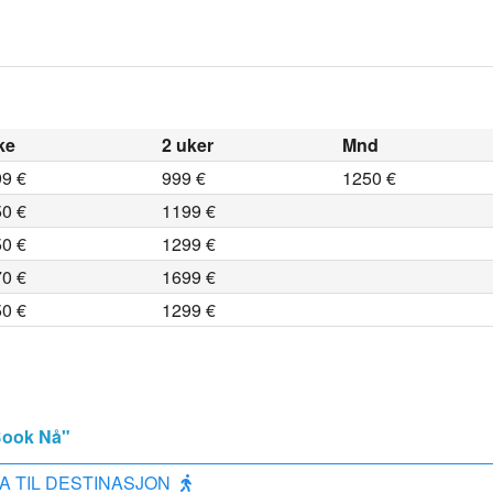
ke
2 uker
Mnd
9 €
999 €
1250 €
0 €
1199 €
0 €
1299 €
0 €
1699 €
0 €
1299 €
"Book Nå"
A TIL DESTINASJON