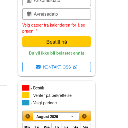
Ankomstdato
Avreisedato
Velg datoer fra kalenderen for å se
prisen. *
Bestill nå
Du vil ikke bli belastet ennå!
KONTAKT OSS
- Bestilt
- Venter på bekreftelse
- Valgt periode
August 2026
Mo
Tu
We
Th
Fr
Sa
Su