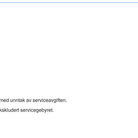
med unntak av serviceavgiften.
kskludert servicegebyret.