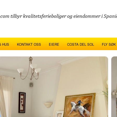
com tilbyr kvalitetsferieboliger og eiendommer i Spania
G HUS
KONTAKT OSS
EIERE
COSTA DEL SOL
FLY SØK