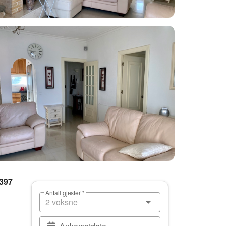
 397
Antall gjester *