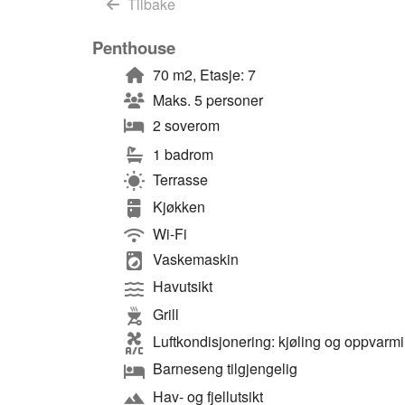
Tilbake
Penthouse
70 m2, Etasje: 7
Maks. 5 personer
2 soverom
1 badrom
Terrasse
Kjøkken
Wi-Fi
Vaskemaskin
Havutsikt
Grill
Luftkondisjonering: kjøling og oppvarm
Barneseng tilgjengelig
Hav- og fjellutsikt