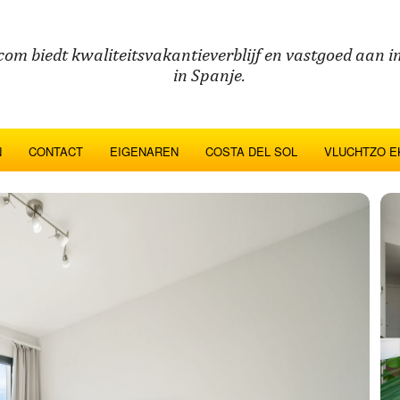
com biedt kwaliteitsvakantieverblijf en vastgoed aan in
in Spanje.
N
CONTACT
EIGENAREN
COSTA DEL SOL
VLUCHTZO E