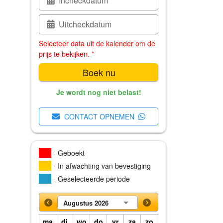
Incheckdatum
Uitcheckdatum
Selecteer data uit de kalender om de
prijs te bekijken. *
Boek nu
Je wordt nog niet belast!
CONTACT OPNEMEN
- Geboekt
- In afwachting van bevestiging
- Geselecteerde periode
Augustus 2026
ma
di
wo
do
vr
za
zo