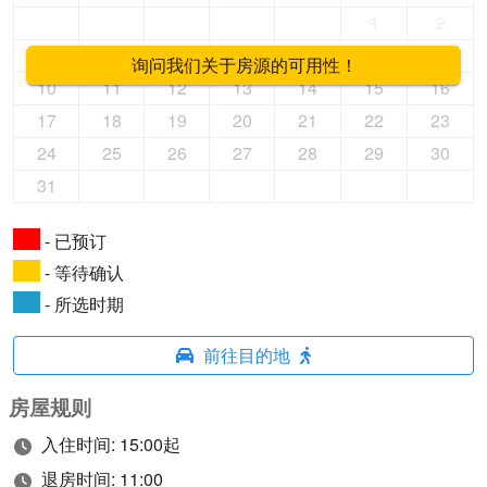
1
2
3
4
5
6
7
8
9
询问我们关于房源的可用性！
10
11
12
13
14
15
16
17
18
19
20
21
22
23
24
25
26
27
28
29
30
31
- 已预订
- 等待确认
- 所选时期
前往目的地
房屋规则
入住时间: 15:00起
退房时间: 11:00