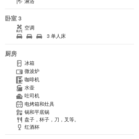
淋浴
卧室 3
空调
3 单人床
厨房
冰箱
微波炉
咖啡机
水壶
吐司机
电烤箱和灶具
锅和平底锅
盘子，杯子，刀，叉等。
红酒杯