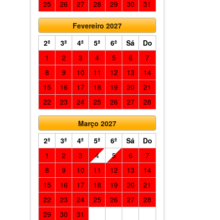
25
26
27
28
29
30
31
Fevereiro 2027
2ª
3ª
4ª
5ª
6ª
Sá
Do
1
2
3
4
5
6
7
8
9
10
11
12
13
14
15
16
17
18
19
20
21
22
23
24
25
26
27
28
Março 2027
2ª
3ª
4ª
5ª
6ª
Sá
Do
1
2
3
4
5
6
7
8
9
10
11
12
13
14
15
16
17
18
19
20
21
22
23
24
25
26
27
28
29
30
31