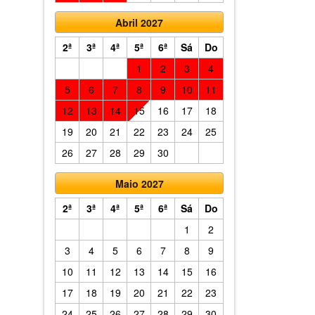
Abril 2027
2ª
3ª
4ª
5ª
6ª
Sá
Do
1
2
3
4
5
6
7
8
9
10
11
12
13
14
15
16
17
18
19
20
21
22
23
24
25
26
27
28
29
30
Maio 2027
2ª
3ª
4ª
5ª
6ª
Sá
Do
1
2
3
4
5
6
7
8
9
10
11
12
13
14
15
16
17
18
19
20
21
22
23
24
25
26
27
28
29
30