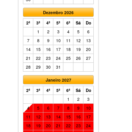
Dezembro 2026
2ª
3ª
4ª
5ª
6ª
Sá
Do
1
2
3
4
5
6
7
8
9
10
11
12
13
14
15
16
17
18
19
20
21
22
23
24
25
26
27
28
29
30
31
Janeiro 2027
2ª
3ª
4ª
5ª
6ª
Sá
Do
1
2
3
4
5
6
7
8
9
10
11
12
13
14
15
16
17
18
19
20
21
22
23
24