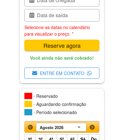
Data de chegada
Data de saída
Selecione as datas no calendário
para visualizar o preço. *
Reserve agora
Você ainda não será cobrado!
ENTRE EM CONTATO
- Reservado
- Aguardando confirmação
- Período selecionado
Agosto 2026
2ª
3ª
4ª
5ª
6ª
Sá
Do