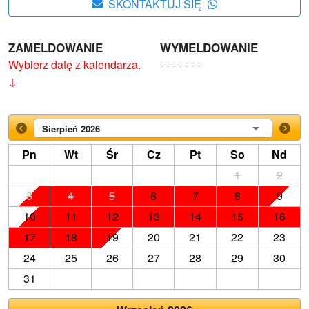
SKONTAKTUJ SIĘ
ZAMELDOWANIE
WYMELDOWANIE
Wybierz datę z kalendarza.
- - - - - - -
↓
Sierpień 2026
Pn
Wt
Śr
Cz
Pt
So
Nd
1
2
3
4
5
6
7
8
9
10
11
12
13
14
15
16
17
18
19
20
21
22
23
24
25
26
27
28
29
30
31