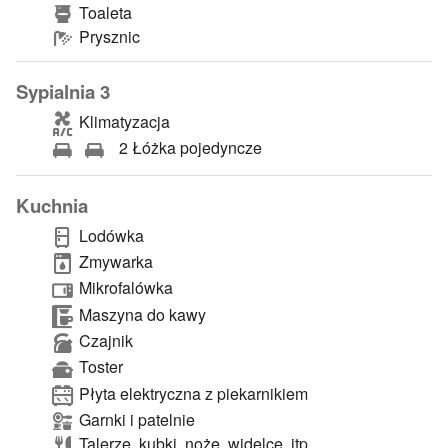
Toaleta
Prysznic
Sypialnia 3
Klimatyzacja
2 Łóżka pojedyncze
Kuchnia
Lodówka
Zmywarka
Mikrofalówka
Maszyna do kawy
Czajnik
Toster
Płyta elektryczna z piekarnikiem
Garnki i patelnie
Talerze, kubki, noże, widelce, itp.