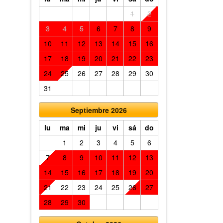
1
2
3
4
5
6
7
8
9
10
11
12
13
14
15
16
17
18
19
20
21
22
23
24
25
26
27
28
29
30
31
Septiembre 2026
lu
ma
mi
ju
vi
sá
do
1
2
3
4
5
6
7
8
9
10
11
12
13
14
15
16
17
18
19
20
21
22
23
24
25
26
27
28
29
30