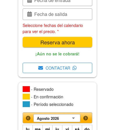
Fecha de entrada
Fecha de salida
Seleccione fechas del calendario
para ver el precio. *
Reserva ahora
¡Aún no se le cobrará!
CONTACTAR
- Reservado
- En confirmación
- Período seleccionado
Agosto 2026
lu
ma
mi
ju
vi
sá
do