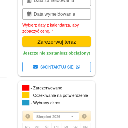
Data zameldowania
Data wymeldowania
Wybierz daty z kalendarza, aby
zobaczyć cenę. *
Zarezerwuj teraz
Jeszcze nie zostaniesz obciążony!
SKONTAKTUJ SIĘ
- Zarezerwowane
- Oczekiwanie na potwierdzenie
- Wybrany okres
Sierpień 2026
Pn
Wt
Śr
Cz
Pt
So
Nd