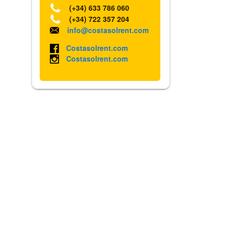
(+34) 633 786 060
(+34) 722 357 204
info@costasolrent.com
Costasolrent.com
Costasolrent.com