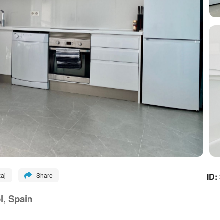
ID:
aj
Share
l, Spain