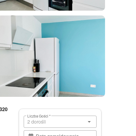
 320
Liczba Gości *