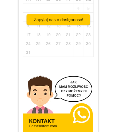
1
2
3
4
5
6
7
8
9
Zapytaj nas o dostępność!
10
11
12
13
14
15
16
17
18
19
20
21
22
23
24
25
26
27
28
29
30
31
JAK
MAM MOŻLIWOŚĆ
CZY MOŻEMY CI
POMÓC?
KONTAKT
Costasolrent.com