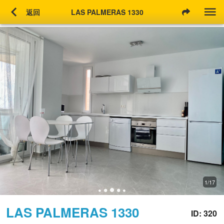
chevron_left
返回
LAS PALMERAS 1330
1/17
LAS PALMERAS 1330
ID: 320