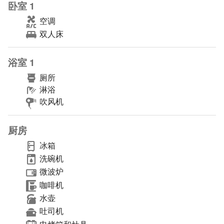
卧室 1
空调
双人床
浴室 1
厕所
淋浴
吹风机
厨房
冰箱
洗碗机
微波炉
咖啡机
水壶
吐司机