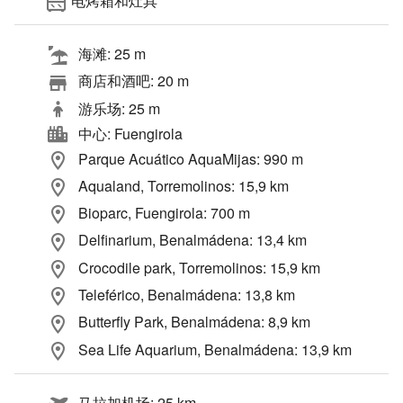
电烤箱和灶具
海滩: 25 m
商店和酒吧: 20 m
游乐场: 25 m
中心: Fuengirola
Parque Acuático AquaMijas: 990 m
Aqualand, Torremolinos: 15,9 km
Bioparc, Fuengirola: 700 m
Delfinarium, Benalmádena: 13,4 km
Crocodile park, Torremolinos: 15,9 km
Teleférico, Benalmádena: 13,8 km
Butterfly Park, Benalmádena: 8,9 km
Sea Life Aquarium, Benalmádena: 13,9 km
马拉加机场: 25 km