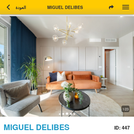
chevron_left
MIGUEL DELIBES
العودة
1/23
MIGUEL DELIBES
ID: 447