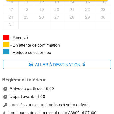
10
11
12
13
14
15
16
17
18
19
20
21
22
23
24
25
26
27
28
29
30
31
- Réservé
- En attente de confirmation
- Période sélectionnée
ALLER À DESTINATION
Règlement intérieur
Arrivée à partir de: 15:00
Départ avant: 11:00
Les clés vous seront remises à votre arrivée.
Les heures de silence sont entre 23h00 et 07h00.