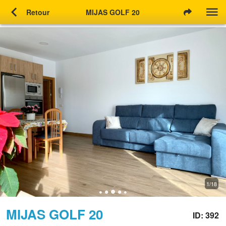
chevron_left
Retour
MIJAS GOLF 20
1/18
MIJAS GOLF 20
ID: 392