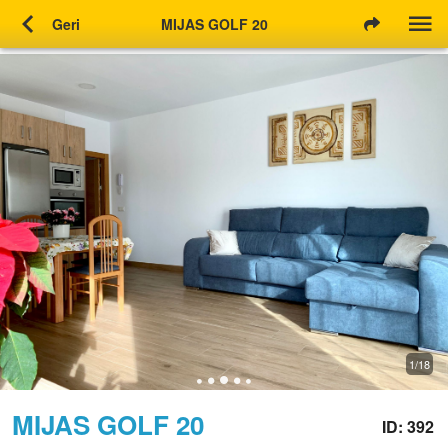
chevron_left
Geri
MIJAS GOLF 20
1/18
MIJAS GOLF 20
ID: 392