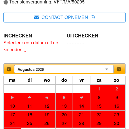
Toeristenvergunning: VFT/MA/50295
CONTACT OPNEMEN
INCHECKEN
UITCHECKEN
Selecteer een datum uit de
- - - - - - -
kalender. ↓
Augustus 2026
ma
di
wo
do
vr
za
zo
1
2
3
4
5
6
7
8
9
10
11
12
13
14
15
16
17
18
19
20
21
22
23
24
25
26
27
28
29
30