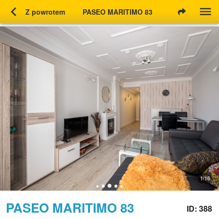
chevron_left
Z powrotem
PASEO MARITIMO 83
1/16
PASEO MARITIMO 83
ID: 388