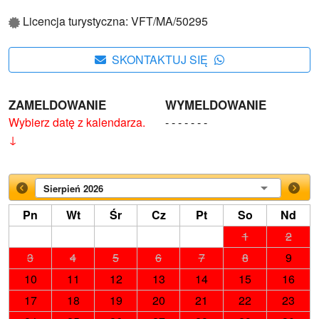
Licencja turystyczna: VFT/MA/50295
SKONTAKTUJ SIĘ
ZAMELDOWANIE
WYMELDOWANIE
Wybierz datę z kalendarza.
- - - - - - -
↓
Sierpień 2026
Pn
Wt
Śr
Cz
Pt
So
Nd
1
2
3
4
5
6
7
8
9
10
11
12
13
14
15
16
17
18
19
20
21
22
23