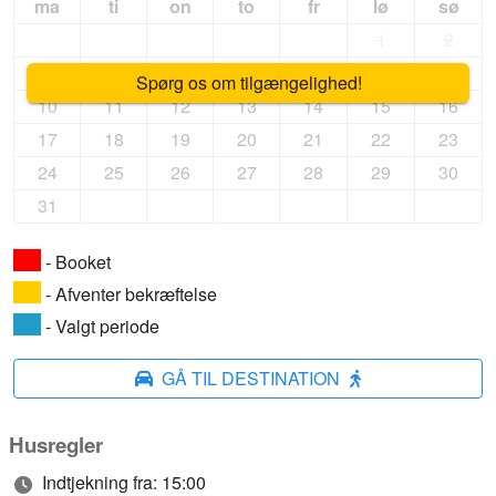
ma
ti
on
to
fr
lø
sø
1
2
3
4
5
6
7
8
9
Spørg os om tilgængelighed!
10
11
12
13
14
15
16
17
18
19
20
21
22
23
24
25
26
27
28
29
30
31
- Booket
- Afventer bekræftelse
- Valgt periode
GÅ TIL DESTINATION
Husregler
Indtjekning fra: 15:00