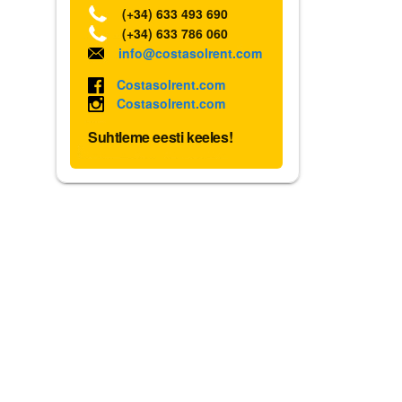
(+34) 633 493 690
(+34) 633 786 060
info@costasolrent.com
Costasolrent.com
Costasolrent.com
Suhtleme eesti keeles!