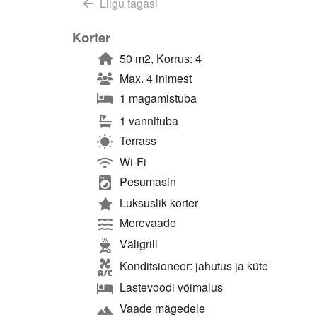
Liigu tagasi
Korter
50 m2, Korrus: 4
Max. 4 inimest
1 magamistuba
1 vannituba
Terrass
Wi-Fi
Pesumasin
Luksuslik korter
Merevaade
Väligrill
Konditsioneer: jahutus ja küte
Lastevoodi võimalus
Vaade mägedele