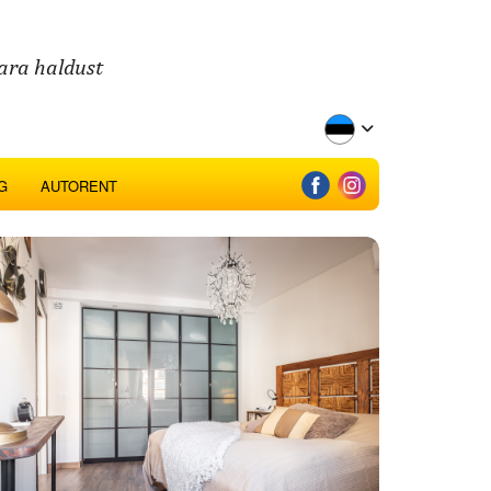
ara haldust
G
AUTORENT