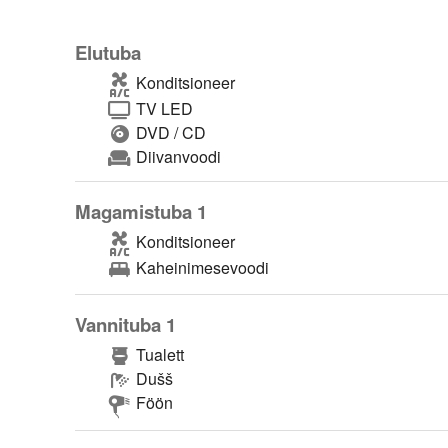
Elutuba
Konditsioneer
TV LED
DVD / CD
Diivanvoodi
Magamistuba 1
Konditsioneer
Kaheinimesevoodi
Vannituba 1
Tualett
Dušš
Föön