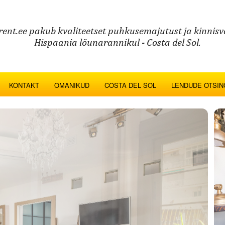
rent.ee pakub kvaliteetset puhkusemajutust ja kinnisv
Hispaania lõunarannikul - Costa del Sol.
KONTAKT
OMANIKUD
COSTA DEL SOL
LENDUDE OTSIN