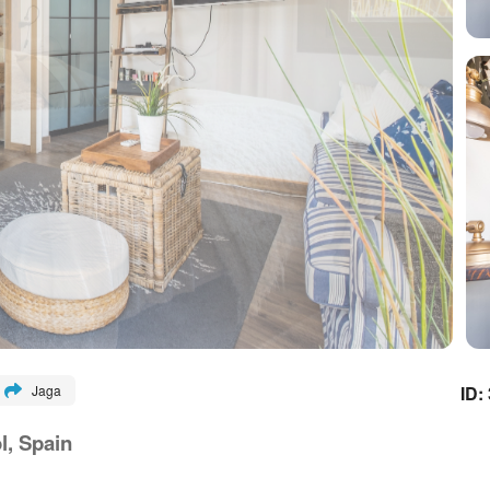
ID:
Jaga
l, Spain