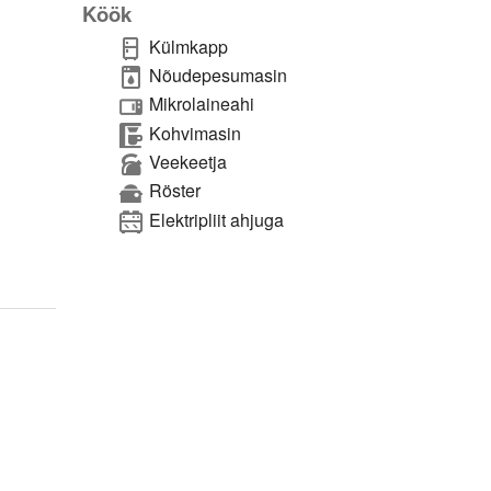
Köök
Külmkapp
Nõudepesumasin
Mikrolaineahi
Kohvimasin
Veekeetja
Röster
Elektripliit ahjuga