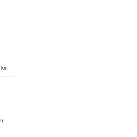
9 km
a)