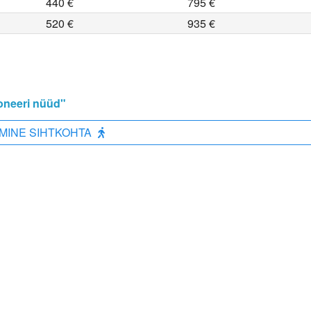
440 €
795 €
520 €
935 €
oneeri nüüd"
MINE SIHTKOHTA