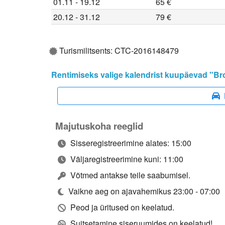
01.11 - 19.12
65 €
20.12 - 31.12
79 €
Turismilitsents: CTC-2016148479
Rentimiseks valige kalendrist kuupäevad "Br
Majutuskoha reeglid
Sisseregistreerimine alates: 15:00
Väljaregistreerimine kuni: 11:00
Võtmed antakse teile saabumisel.
Vaikne aeg on ajavahemikus 23:00 - 07:00
Peod ja üritused on keelatud.
Suitsetamine siseruumides on keelatud!