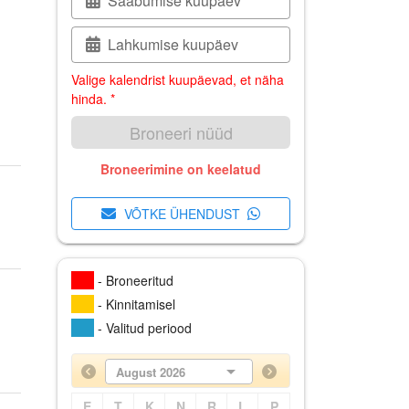
Saabumise kuupäev
Lahkumise kuupäev
Valige kalendrist kuupäevad, et näha
hinda. *
Broneeri nüüd
Broneerimine on keelatud
VÕTKE ÜHENDUST
- Broneeritud
- Kinnitamisel
- Valitud periood
August 2026
E
T
K
N
R
L
P