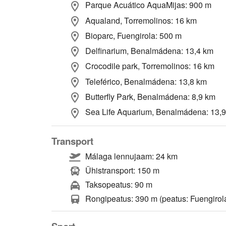
Parque Acuático AquaMijas: 900 m
Aqualand, Torremolinos: 16 km
Bioparc, Fuengirola: 500 m
Delfinarium, Benalmádena: 13,4 km
Crocodile park, Torremolinos: 16 km
Teleférico, Benalmádena: 13,8 km
Butterfly Park, Benalmádena: 8,9 km
Sea Life Aquarium, Benalmádena: 13,
Transport
Málaga lennujaam: 24 km
Ühistransport: 150 m
Taksopeatus: 90 m
Rongipeatus: 390 m (peatus: Fuengirol