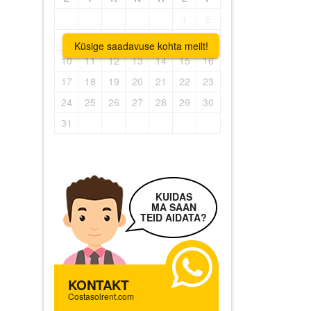
1
2
3
4
5
6
7
8
9
Küsige saadavuse kohta meilt!
10
11
12
13
14
15
16
17
18
19
20
21
22
23
24
25
26
27
28
29
30
31
KUIDAS
MA SAAN
TEID AIDATA?
KONTAKT
Costasolrent.com