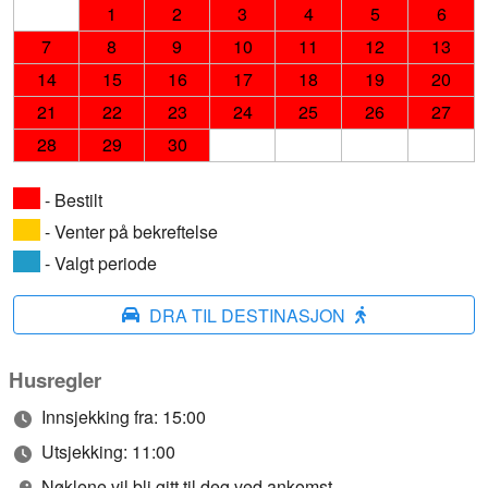
1
2
3
4
5
6
7
8
9
10
11
12
13
14
15
16
17
18
19
20
21
22
23
24
25
26
27
28
29
30
- Bestilt
- Venter på bekreftelse
- Valgt periode
DRA TIL DESTINASJON
Husregler
Innsjekking fra: 15:00
Utsjekking: 11:00
Nøklene vil bli gitt til deg ved ankomst.