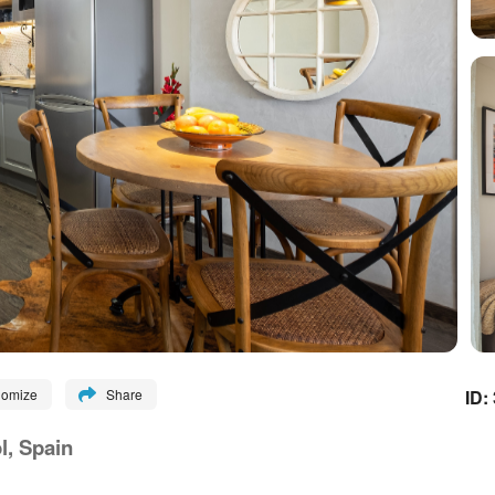
ID:
nomize
Share
l, Spain