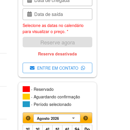
Data de chegada
Data de saída
Selecione as datas no calendário
para visualizar o preço. *
Reserve agora
Reserva desativada
ENTRE EM CONTATO
- Reservado
- Aguardando confirmação
- Período selecionado
Agosto 2026
2ª
3ª
4ª
5ª
6ª
Sá
Do