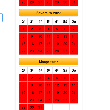
25
26
27
28
29
30
31
Fevereiro 2027
2ª
3ª
4ª
5ª
6ª
Sá
Do
1
2
3
4
5
6
7
8
9
10
11
12
13
14
15
16
17
18
19
20
21
22
23
24
25
26
27
28
Março 2027
2ª
3ª
4ª
5ª
6ª
Sá
Do
1
2
3
4
5
6
7
8
9
10
11
12
13
14
15
16
17
18
19
20
21
22
23
24
25
26
27
28
29
30
31