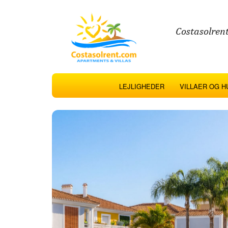
Costasolrent
LEJLIGHEDER
VILLAER OG H