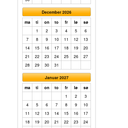
December 2026
ma
ti
on
to
fr
lø
sø
1
2
3
4
5
6
7
8
9
10
11
12
13
14
15
16
17
18
19
20
21
22
23
24
25
26
27
28
29
30
31
Januar 2027
ma
ti
on
to
fr
lø
sø
1
2
3
4
5
6
7
8
9
10
11
12
13
14
15
16
17
18
19
20
21
22
23
24