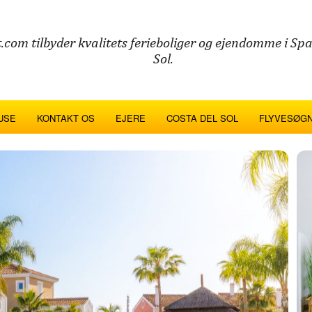
.com tilbyder kvalitets ferieboliger og ejendomme i Sp
Sol.
USE
KONTAKT OS
EJERE
COSTA DEL SOL
FLYVESØGN