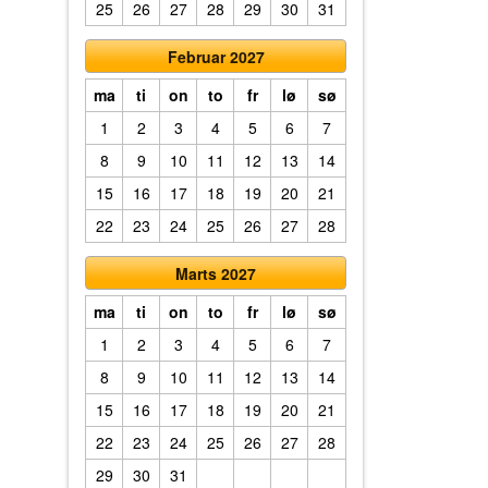
25
26
27
28
29
30
31
Februar 2027
ma
ti
on
to
fr
lø
sø
1
2
3
4
5
6
7
8
9
10
11
12
13
14
15
16
17
18
19
20
21
22
23
24
25
26
27
28
Marts 2027
ma
ti
on
to
fr
lø
sø
1
2
3
4
5
6
7
8
9
10
11
12
13
14
15
16
17
18
19
20
21
22
23
24
25
26
27
28
29
30
31