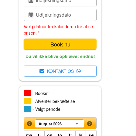
Indtjekningsdato
Udtjekningsdato
Vælg datoer fra kalenderen for at se
prisen. *
Book nu
Du vil ikke blive opkrævet endnu!
KONTAKT OS
- Booket
- Afventer bekræftelse
- Valgt periode
August 2026
ma
ti
on
to
fr
lø
sø