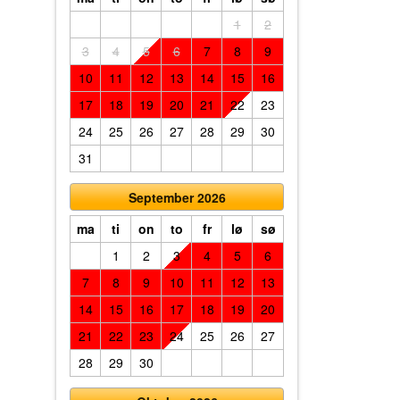
1
2
3
4
5
6
7
8
9
10
11
12
13
14
15
16
17
18
19
20
21
22
23
24
25
26
27
28
29
30
31
September 2026
ma
ti
on
to
fr
lø
sø
1
2
3
4
5
6
7
8
9
10
11
12
13
14
15
16
17
18
19
20
21
22
23
24
25
26
27
28
29
30