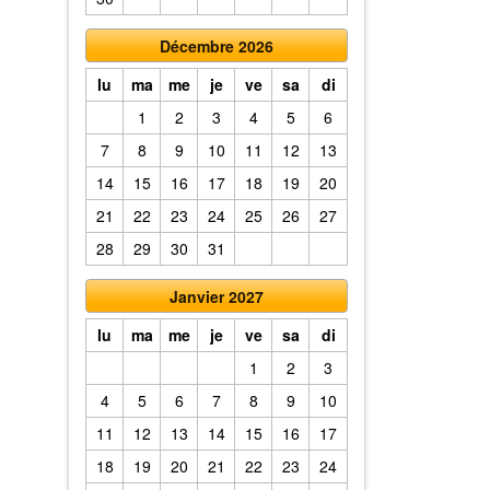
Décembre 2026
lu
ma
me
je
ve
sa
di
1
2
3
4
5
6
7
8
9
10
11
12
13
14
15
16
17
18
19
20
21
22
23
24
25
26
27
28
29
30
31
Janvier 2027
lu
ma
me
je
ve
sa
di
1
2
3
4
5
6
7
8
9
10
11
12
13
14
15
16
17
18
19
20
21
22
23
24