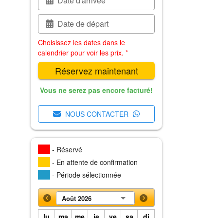
Date d'arrivée
Date de départ
Choisissez les dates dans le
calendrier pour voir les prix. *
Réservez maintenant
Vous ne serez pas encore facturé!
NOUS CONTACTER
- Réservé
- En attente de confirmation
- Période sélectionnée
Août 2026
lu
ma
me
je
ve
sa
di