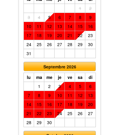
1
2
3
4
5
6
7
8
9
10
11
12
13
14
15
16
17
18
19
20
21
22
23
24
25
26
27
28
29
30
31
Septembre 2026
lu
ma
me
je
ve
sa
di
1
2
3
4
5
6
7
8
9
10
11
12
13
14
15
16
17
18
19
20
21
22
23
24
25
26
27
28
29
30