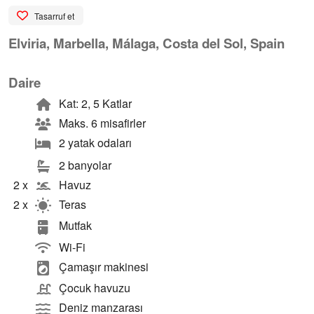
Tasarruf et
Elviria, Marbella, Málaga, Costa del Sol, Spain
Daire
Kat: 2, 5 Katlar
Maks. 6 misafirler
2 yatak odaları
2 banyolar
2 x
Havuz
2 x
Teras
Mutfak
Wi-Fi
Çamaşır makinesi
Çocuk havuzu
Deniz manzarası