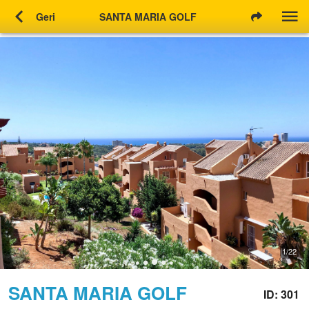
chevron_left
Geri
SANTA MARIA GOLF
1/22
SANTA MARIA GOLF
ID: 301