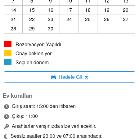
7
8
9
10
11
12
13
14
15
16
17
18
19
20
21
22
23
24
25
26
27
28
29
30
- Rezervasyon Yapıldı
- Onay bekleniyor
- Seçilen dönem
Hedefe Git
Ev kuralları
Giriş saati: 15:00'den itibaren
Çıkış: 11:00
Anahtarlar varışınızda size verilecektir.
Sessiz saatler 23:00 ve 07:00 arasındadır.