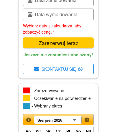
Data zameldowania
Data wymeldowania
Wybierz daty z kalendarza, aby
zobaczyć cenę. *
Zarezerwuj teraz
Jeszcze nie zostaniesz obciążony!
SKONTAKTUJ SIĘ
- Zarezerwowane
- Oczekiwanie na potwierdzenie
- Wybrany okres
Sierpień 2026
Pn
Wt
Śr
Cz
Pt
So
Nd