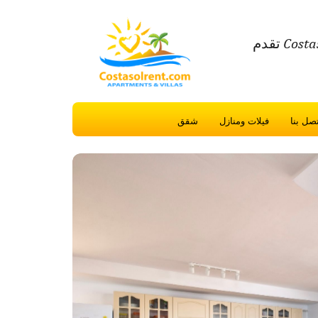
تقدم Costasolrent.com إقامة عطلات عالية الجودة والعقارات في كوستا ديل سول
تصل بنا
فيلات ومنازل
شقق