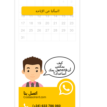
1
2
3
4
5
6
7
8
9
اسألنا عن الإتاحة!
10
11
12
13
14
15
16
17
18
19
20
21
22
23
24
25
26
27
28
29
30
31
كيف
يمكنني
هل يمكnenkأن
أساعدك؟
اتصل بنا
Costasolrent.com
(+34) 633 786 060