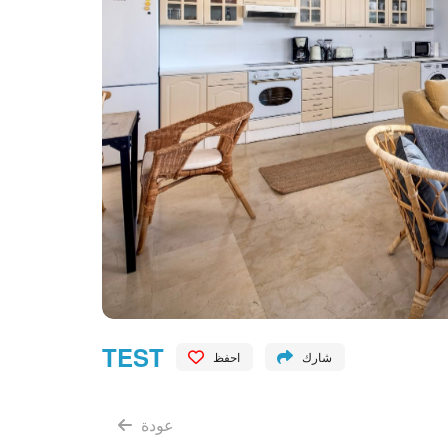
TEST
شارك
احفظ
عودة