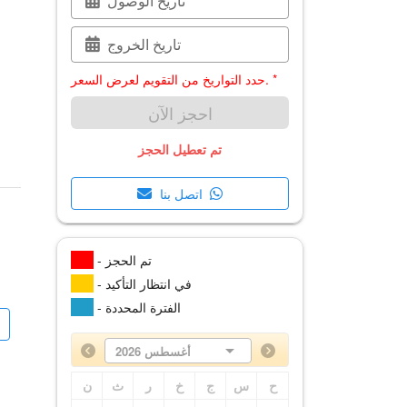
تاريخ الوصول
تاريخ الخروج
حدد التواريخ من التقويم لعرض السعر. *
احجز الآن
تم تعطيل الحجز
اتصل بنا
- تم الحجز
- في انتظار التأكيد
- الفترة المحددة
أغسطس 2026
ح
س
ج
خ
ر
ث
ن