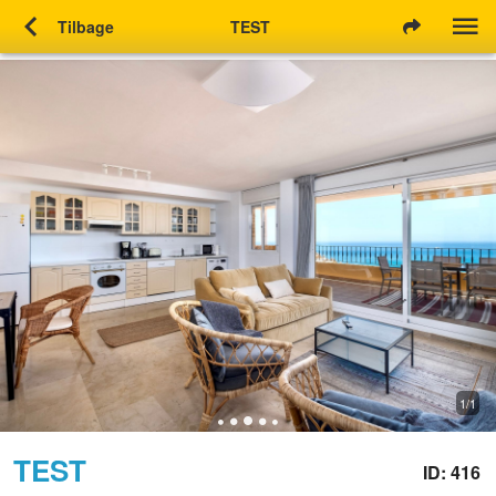
chevron_left
Tilbage
TEST
1/1
TEST
ID: 416