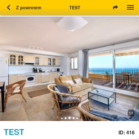
chevron_left
Z powrotem
TEST
1/1
TEST
ID: 416