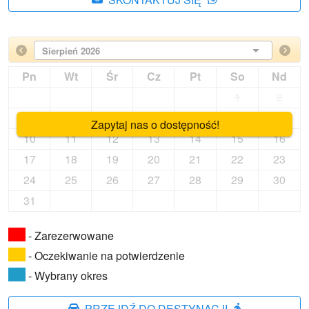
Sierpień 2026
Pn
Wt
Śr
Cz
Pt
So
Nd
1
2
3
4
5
6
7
8
9
Zapytaj nas o dostępność!
10
11
12
13
14
15
16
17
18
19
20
21
22
23
24
25
26
27
28
29
30
31
- Zarezerwowane
- Oczekiwanie na potwierdzenie
- Wybrany okres
PRZEJDŹ DO DESTYNACJI