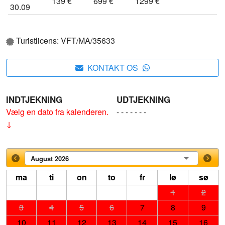
139 €
699 €
1299 €
30.09
Turistlicens: VFT/MA/35633
KONTAKT OS
INDTJEKNING
UDTJEKNING
Vælg en dato fra kalenderen.
- - - - - - -
↓
August 2026
ma
ti
on
to
fr
lø
sø
1
2
3
4
5
6
7
8
9
10
11
12
13
14
15
16