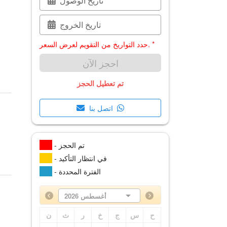
تاريخ الوصول
تاريخ الخروج
حدد التواريخ من التقويم لعرض السعر. *
احجز الآن
تم تعطيل الحجز
اتصل بنا
- تم الحجز
- في انتظار التأكيد
- الفترة المحددة
أغسطس 2026
ح
س
ج
خ
ر
ث
ن