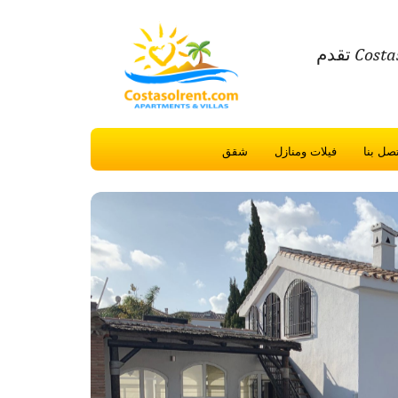
تقدم Costasolrent.com إقامة عطلات عالية الجودة والعقارات في كوستا ديل سول
تصل بنا
فيلات ومنازل
شقق