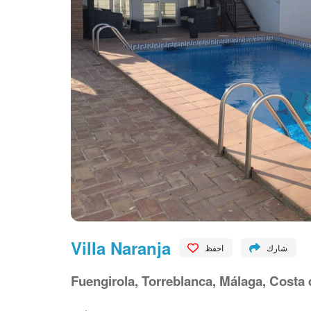
Villa Naranja
شارك
احفظ
Fuengirola, Torreblanca, Málaga, Costa 