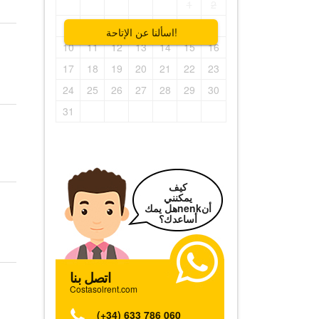
1
2
3
4
5
6
7
8
9
اسألنا عن الإتاحة!
10
11
12
13
14
15
16
17
18
19
20
21
22
23
24
25
26
27
28
29
30
31
كيف
يمكنني
هل يمكnenkأن
أساعدك؟
اتصل بنا
Costasolrent.com
(+34) 633 786 060