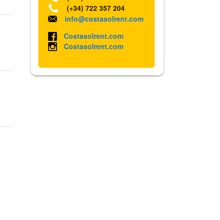
(+34) 722 357 204
info@costasolrent.com
Costasolrent.com
Costasolrent.com