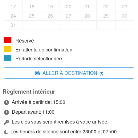
17
18
19
20
21
22
23
24
25
26
27
28
29
30
31
- Réservé
- En attente de confirmation
- Période sélectionnée
ALLER À DESTINATION
Règlement intérieur
Arrivée à partir de: 15:00
Départ avant: 11:00
Les clés vous seront remises à votre arrivée.
Les heures de silence sont entre 23h00 et 07h00.