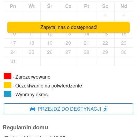
Pn
Wt
Śr
Cz
Pt
So
Nd
1
2
3
4
5
6
7
8
9
Zapytaj nas o dostępność!
10
11
12
13
14
15
16
17
18
19
20
21
22
23
24
25
26
27
28
29
30
31
- Zarezerwowane
- Oczekiwanie na potwierdzenie
- Wybrany okres
PRZEJDŹ DO DESTYNACJI
Regulamin domu