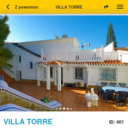
chevron_left
Z powrotem
VILLA TORRE
1/17
VILLA TORRE
ID: 401