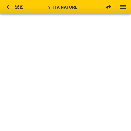
chevron_left
返回
VITTA NATURE